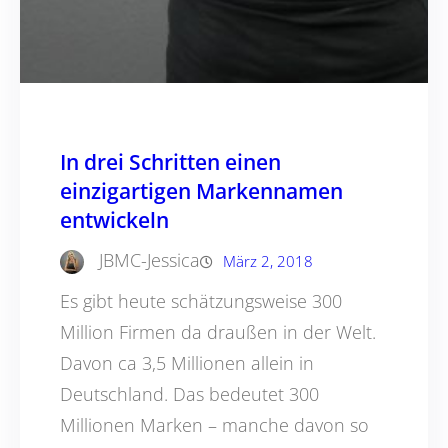
In drei Schritten einen
einzigartigen Markennamen
entwickeln
JBMC-Jessica
März 2, 2018
Es gibt heute schätzungsweise 300
Million Firmen da draußen in der Welt.
Davon ca 3,5 Millionen allein in
Deutschland. Das bedeutet 300
Millionen Marken – manche davon so